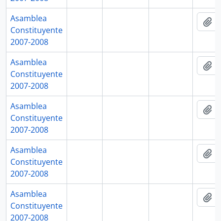
Asamblea
Añ
Constituyente
2007-2008
Asamblea
Añ
Constituyente
2007-2008
Asamblea
Añ
Constituyente
2007-2008
Asamblea
Añ
Constituyente
2007-2008
Asamblea
Añ
Constituyente
2007-2008