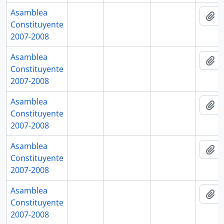
Asamblea
Añ
Constituyente
2007-2008
Asamblea
Añ
Constituyente
2007-2008
Asamblea
Añ
Constituyente
2007-2008
Asamblea
Añ
Constituyente
2007-2008
Asamblea
Añ
Constituyente
2007-2008