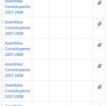
Asamblea
Añ
Constituyente
2007-2008
Asamblea
Añ
Constituyente
2007-2008
Asamblea
Añ
Constituyente
2007-2008
Asamblea
Añ
Constituyente
2007-2008
Asamblea
Añ
Constituyente
2007-2008