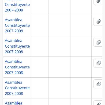
Añ
Constituyente
2007-2008
Asamblea
Añ
Constituyente
2007-2008
Asamblea
Añ
Constituyente
2007-2008
Asamblea
Añ
Constituyente
2007-2008
Asamblea
Añ
Constituyente
2007-2008
Asamblea
Añ