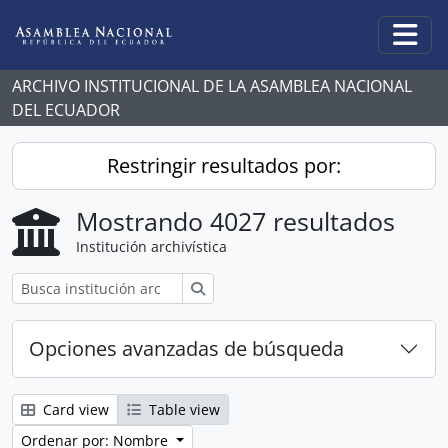
Skip to main content
Togg
ARCHIVO INSTITUCIONAL DE LA ASAMBLEA NACIONAL
DEL ECUADOR
Restringir resultados por:
Mostrando 4027 resultados
Institución archivística
Búsqueda
Opciones avanzadas de búsqueda
Card view
Table view
Ordenar por: Nombre