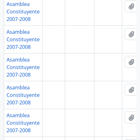
Asamblea
Añ
Constituyente
2007-2008
Asamblea
Añ
Constituyente
2007-2008
Asamblea
Añ
Constituyente
2007-2008
Asamblea
Añ
Constituyente
2007-2008
Asamblea
Añ
Constituyente
2007-2008