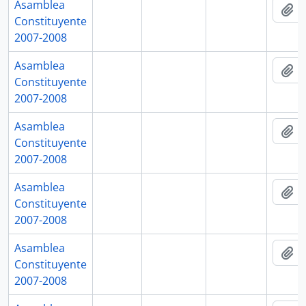
Asamblea
Añ
Constituyente
2007-2008
Asamblea
Añ
Constituyente
2007-2008
Asamblea
Añ
Constituyente
2007-2008
Asamblea
Añ
Constituyente
2007-2008
Asamblea
Añ
Constituyente
2007-2008