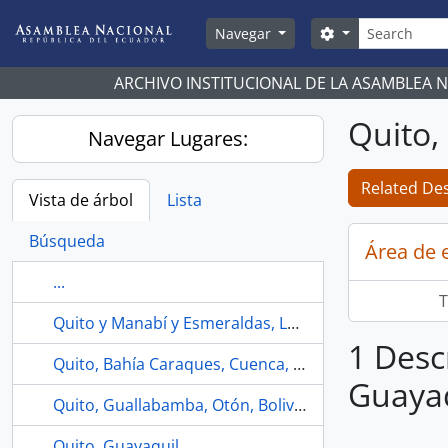
Skip to main content
Búsqueda
Search options
Navegar
ARCHIVO INSTITUCIONAL DE LA ASAMBLEA 
Quito,
Navegar Lugares:
Related Des
Vista de árbol
Lista
Búsqueda
Área de 
...
T
Quito y Manabí y Esmeraldas, Loja
1 Desc
Quito, Bahía Caraques, Cuenca, Mejía
Guayaq
Quito, Guallabamba, Otón, Bolivar, Manabí y Esmeraldas
Quito, Guayaquil,