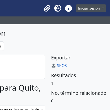
owse page
Iniciar sesión
Clipboard
Idioma
Enlaces rápidos
ón
)
Exportar
SKOS
Resultados
1
 para Quito,
No. término relacionado
0
ción en orden ascendente