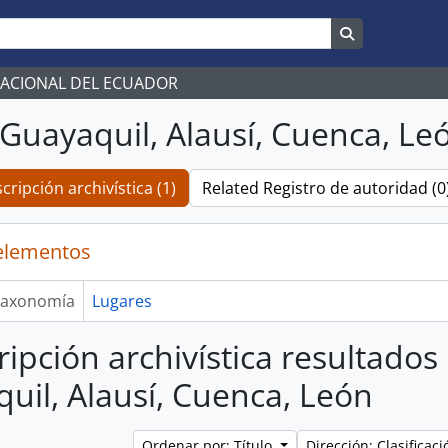
Search in br
NACIONAL DEL ECUADOR
 Guayaquil, Alausí, Cuenca, Le
cripción archivística (1)
Related Registro de autoridad (0
elementos
axonomía
Lugares
ripción archivística resultados
uil, Alausí, Cuenca, León
Ordenar por: Título
Dirección: Clasifica