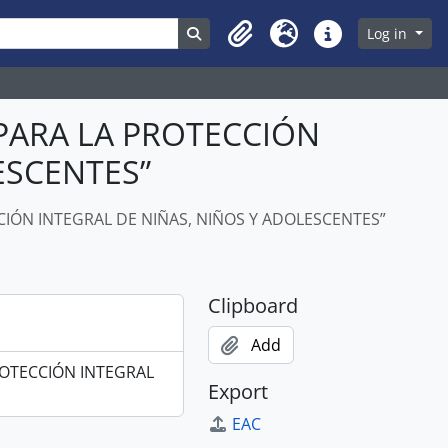
ons
Search in browse page
Log in
Clipboard
Language
Quick links
PARA LA PROTECCIÓN
LESCENTES”
ÓN INTEGRAL DE NIÑAS, NIÑOS Y ADOLESCENTES”
Clipboard
Add
OTECCIÓN INTEGRAL
Export
EAC