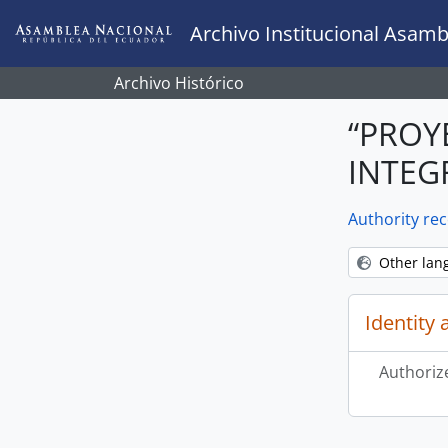
Skip to main content
Archivo Institucional Asamb
Archivo Histórico
“PROY
INTEGR
Authority re
Other lan
Identity 
Authoriz