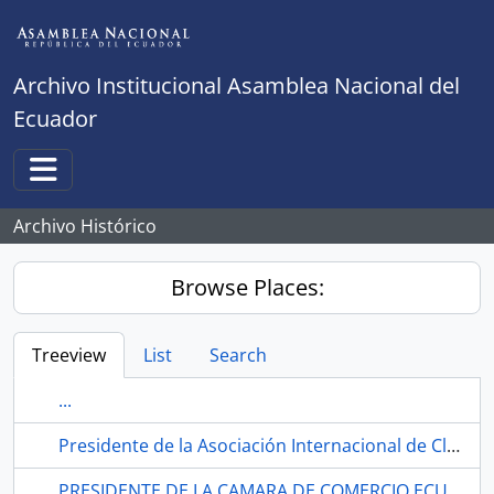
Skip to main content
Archivo Institucional Asamblea Nacional del
Ecuador
Toggle navigation
Archivo Histórico
Browse Places:
Treeview
List
Search
...
Presidente de la Asociación Internacional de Clubes de Leones
PRESIDENTE DE LA CAMARA DE COMERCIO ECUATORIANO-AMERICANA