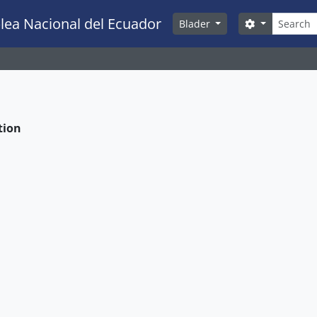
zoeken
lea Nacional del Ecuador
Search opti
Blader
tion