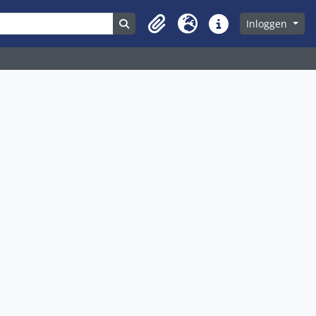
ons
Search in browse page
Inloggen
Clipboard
Taal
Quick links