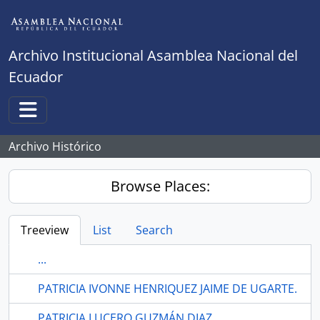
Skip to main content
Archivo Institucional Asamblea Nacional del
Ecuador
Toggle navigation
Archivo Histórico
Browse Places:
Treeview
List
Search
...
PATRICIA IVONNE HENRIQUEZ JAIME DE UGARTE.
PATRICIA LUCERO GUZMÁN DIAZ