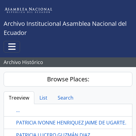
Skip to main content
Archivo Institucional Asamblea Nacional del
Ecuador
Toggle navigation
Archivo Histórico
Browse Places:
Treeview
List
Search
...
PATRICIA IVONNE HENRIQUEZ JAIME DE UGARTE.
PATRICIA LUCERO GUZMÁN DIAZ