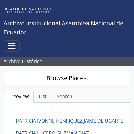
Skip to main content
Archivo Institucional Asamblea Nacional del
Ecuador
Toggle navigation
Archivo Histórico
Browse Places:
Treeview
List
Search
...
PATRICIA IVONNE HENRIQUEZ JAIME DE UGARTE.
PATRICIA LUCERO GUZMÁN DIAZ