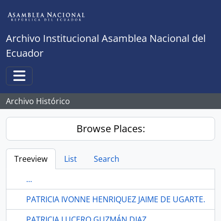
Skip to main content
Archivo Institucional Asamblea Nacional del
Ecuador
Toggle navigation
Archivo Histórico
Browse Places:
Treeview
List
Search
...
PATRICIA IVONNE HENRIQUEZ JAIME DE UGARTE.
PATRICIA LUCERO GUZMÁN DIAZ