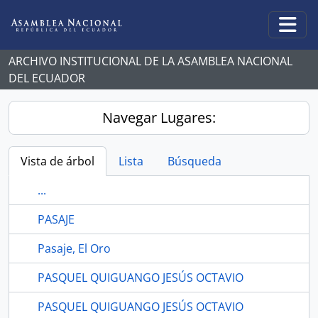
Skip to main content
Togg
ARCHIVO INSTITUCIONAL DE LA ASAMBLEA NACIONAL
DEL ECUADOR
Navegar Lugares:
Vista de árbol
Lista
Búsqueda
...
PASAJE
Pasaje, El Oro
PASQUEL QUIGUANGO JESÚS OCTAVIO
PASQUEL QUIGUANGO JESÚS OCTAVIO