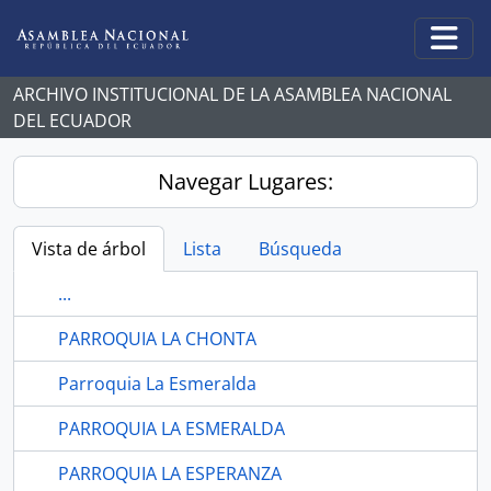
Skip to main content
Togg
ARCHIVO INSTITUCIONAL DE LA ASAMBLEA NACIONAL
DEL ECUADOR
Navegar Lugares:
Vista de árbol
Lista
Búsqueda
...
PARROQUIA LA CHONTA
Parroquia La Esmeralda
PARROQUIA LA ESMERALDA
PARROQUIA LA ESPERANZA