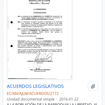
ACUERDOS LEGISLATIVOS
Añadi
EC/AN/AJLM/ACUERDOS/2172
·
Unidad documental simple
·
2016-01-22
A LA POBLACIÓN DE LA PARROQUIA LA LIBERTAD, AL