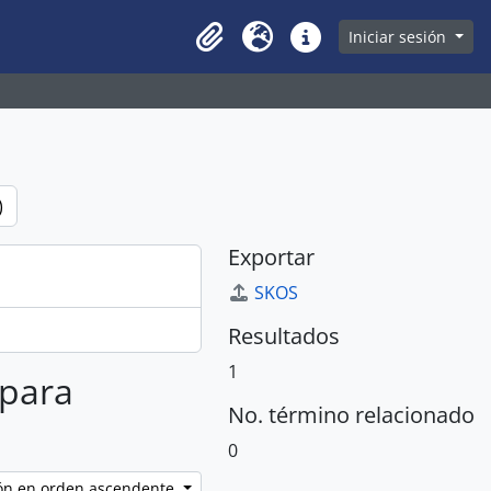
owse page
Iniciar sesión
Clipboard
Idioma
Enlaces rápidos
)
Exportar
SKOS
Resultados
1
 para
No. término relacionado
0
ción en orden ascendente