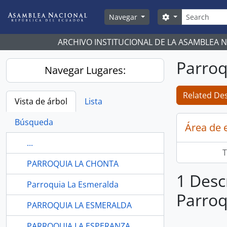
Skip to main content
Búsqueda
Search options
Navegar
ARCHIVO INSTITUCIONAL DE LA ASAMBLEA 
Parroq
Navegar Lugares:
Related Des
Vista de árbol
Lista
Búsqueda
Área de 
...
T
PARROQUIA LA CHONTA
1 Desc
Parroquia La Esmeralda
Parroq
PARROQUIA LA ESMERALDA
PARROQUIA LA ESPERANZA