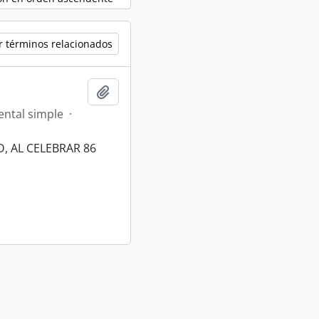
r términos relacionados
Añadir al portapapeles
ntal simple
·
, AL CELEBRAR 86