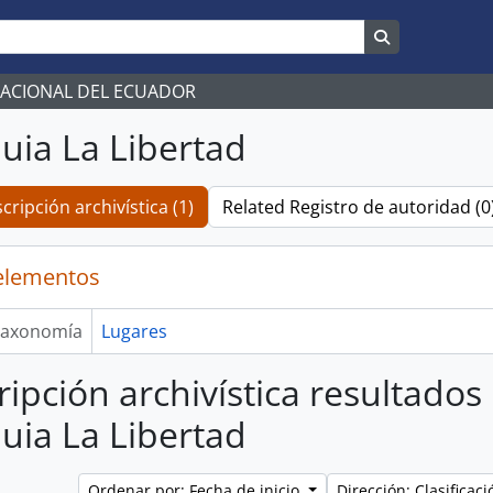
Search in br
NACIONAL DEL ECUADOR
uia La Libertad
cripción archivística (1)
Related Registro de autoridad (0
elementos
axonomía
Lugares
ripción archivística resultados
uia La Libertad
Ordenar por: Fecha de inicio
Dirección: Clasifica