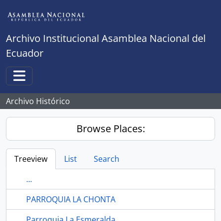
Skip to main content
Archivo Institucional Asamblea Nacional del
Ecuador
Toggle navigation
Archivo Histórico
Browse Places:
Treeview
List
Search
...
PARROQUIA LA CHONTA
Parroquia La Esmeralda