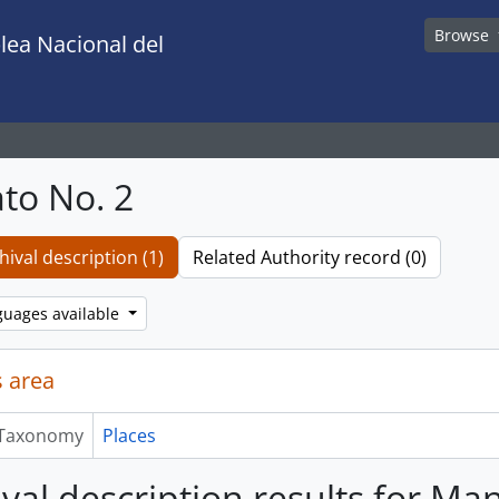
Browse
lea Nacional del
to No. 2
hival description (1)
Related Authority record (0)
guages available
 area
Taxonomy
Places
ival description results for Ma