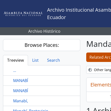
Skip to main content
Archivo Institucional Asamb
Ecuador
Archivo Histórico
Manda
Browse Places:
Related Arc
Treeview
List
Search
Other lan
...
MANABÍ
Elements
MANABÍ
Manabí,
1 Arch