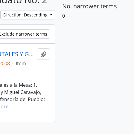
No. narrower terms
Direction: Descending
0
Exclude narrower terms
ACTAS MESA 1 DERECHOS FUNDAMENTALES Y GARANTIAS CONSTITUCIONALES
Add to clipboard
2008
·
Item
·
les a la Mesa: 1.
 y Miguel Caravajo,
efensoría del Pueblo:
ore