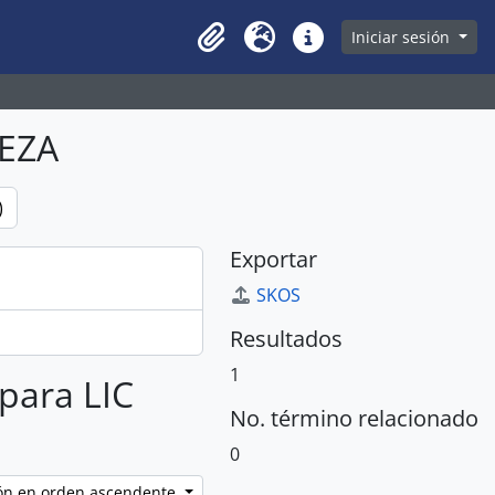
owse page
Iniciar sesión
Clipboard
Idioma
Enlaces rápidos
EZA
)
Exportar
SKOS
Resultados
1
 para LIC
No. término relacionado
0
ción en orden ascendente