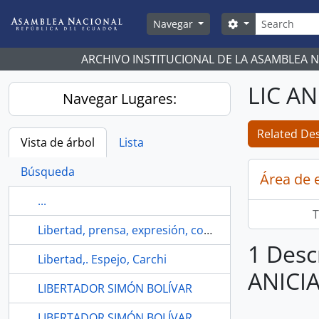
Skip to main content
Búsqueda
Search options
Navegar
ARCHIVO INSTITUCIONAL DE LA ASAMBLEA 
LIC A
Navegar Lugares:
Related Des
Vista de árbol
Lista
Búsqueda
Área de 
...
T
Libertad, prensa, expresión, comunicación
1 Desc
Libertad,. Espejo, Carchi
ANICI
LIBERTADOR SIMÓN BOLÍVAR
LIBERTADOR SIMÓN BOLÍVAR