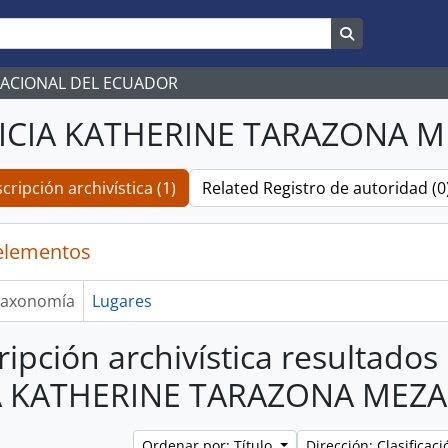
Search in br
NACIONAL DEL ECUADOR
NICIA KATHERINE TARAZONA M
cripción archivística (1)
Related Registro de autoridad (0
elementos
axonomía
Lugares
ripción archivística resultados
A KATHERINE TARAZONA MEZA
Ordenar por: Título
Dirección: Clasifica