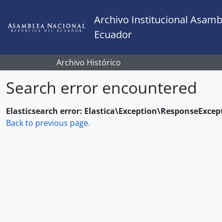
Skip to main content
Archivo Institucional Asamb
Ecuador
Archivo Histórico
Search error encountered
Elasticsearch error: Elastica\Exception\ResponseExcep
Back to previous page.