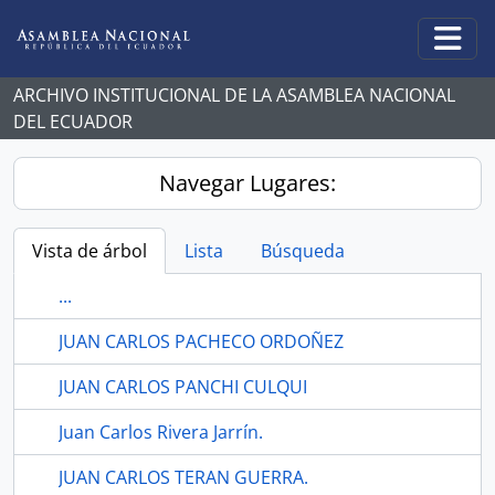
Skip to main content
Togg
ARCHIVO INSTITUCIONAL DE LA ASAMBLEA NACIONAL
DEL ECUADOR
Navegar Lugares:
Vista de árbol
Lista
Búsqueda
...
JUAN CARLOS PACHECO ORDOÑEZ
JUAN CARLOS PANCHI CULQUI
Juan Carlos Rivera Jarrín.
JUAN CARLOS TERAN GUERRA.