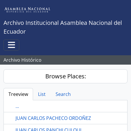
Skip to main content
Archivo Institucional Asamblea Nacional del
Ecuador
Toggle navigation
Archivo Histórico
Browse Places:
Treeview
List
Search
...
JUAN CARLOS PACHECO ORDOÑEZ
JUAN CARLOS PANCHI CULQUI