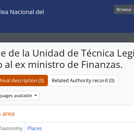
Browse
lea Nacional del
e de la Unidad de Técnica Legis
o al ex ministro de Finanzas.
hival description (0)
Related Authority record (0)
guages available
 area
Taxonomy
Places