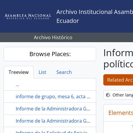
Skip to main content
Archivo Institucional Asamb
Ecuador
Archivo Histórico
Inform
Browse Places:
polític
Treeview
List
Search
Related Arc
...
Other lan
informe de grupo, mesa 6, acta No. 32
Informe de la Administradora General referente al Convenio suscrito con TAME EP
Elements
Informe de la Administradora General, licenciada Guadalupe Estevez, sobre los sueldos de los chóferes de la Asamblea General.