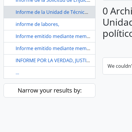
Informe de la Solicitud de Enjuiciamiento Político en contra del Presidente del Consejo Nacional de la Judicatura y de los señores vocales
0 Arch
Informe de la Unidad de Técnica Legislativa respecto del juicio político al ex ministro de Finanzas.
Unidad
informe de labores,
polític
Informe emitido mediante memorando No. AG-AN-GEN-2O18-O581 de 03 de mayo de 2018,
Informe emitido mediante memorando No. AG-AN-GEN-2O18-O581 de 03 de mayo de 2018.
INFORME POR LA VERDAD, JUSTICIA Y REPARACIÓN DEL CASO MARÍA BELÉN BERNAL OTAVALO (+)
We couldn'
...
Narrow your results by: