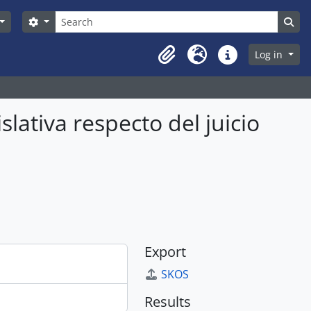
Search
Search options
Sea
Log in
Clipboard
Language
Quick links
lativa respecto del juicio
Export
SKOS
Results