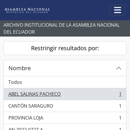
Skip to main content
Togg
ARCHIVO INSTITUCIONAL DE LA ASAMBLEA NACIONAL
DEL ECUADOR
Restringir resultados por:
Nombre
Todos
ABEL SALINAS PACHECO
1
, 1 resultados
CANTÓN SARAGURO
1
, 1 resultados
PROVINCIA LOJA
1
, 1 resultados
AN-2022-0727-A
1