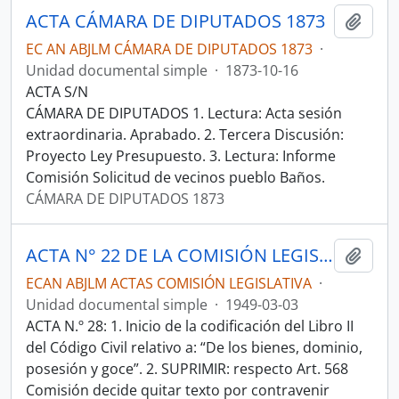
ACTA CÁMARA DE DIPUTADOS 1873
Añadi
EC AN ABJLM CÁMARA DE DIPUTADOS 1873
·
Unidad documental simple
·
1873-10-16
ACTA S/N
CÁMARA DE DIPUTADOS 1. Lectura: Acta sesión
extraordinaria. Aprabado. 2. Tercera Discusión:
Proyecto Ley Presupuesto. 3. Lectura: Informe
Comisión Solicitud de vecinos pueblo Baños.
CÁMARA DE DIPUTADOS 1873
ACTA N° 22 DE LA COMISIÓN LEGISLATIVA PERMANENTE DE 1949-03-03
Añadi
ECAN ABJLM ACTAS COMISIÓN LEGISLATIVA
·
Unidad documental simple
·
1949-03-03
ACTA N.º 28: 1. Inicio de la codificación del Libro II
del Código Civil relativo a: “De los bienes, dominio,
posesión y goce”. 2. SUPRIMIR: respecto Art. 568
Comisión decide quitar texto por contravenir