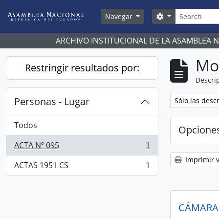
Skip to main content
Búsqueda
Search options
Navegar
ARCHIVO INSTITUCIONAL DE LA ASAMBLEA 
Mo
Restringir resultados por:
Descrip
Personas - Lugar
Remove filter:
Sólo las desc
Todos
Opcione
ACTA Nº 095
1
, 1 resultados
Imprimir v
ACTAS 1951 CS
1
, 1 resultados
CÁMARA 