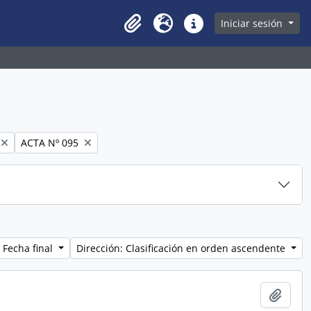
owse page
Iniciar sesión
Clipboard
Idioma
Enlaces rápidos
Remove filter:
ACTA Nº 095
 Fecha final
Dirección: Clasificación en orden ascendente
Añadi