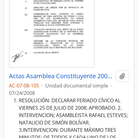
Actas Asamblea Constituyente 2007-2008
Añadi
AC-07-08-105
·
Unidad documental simple
·
07/24/2008
RESOLUCIÓN: DECLARAR FERIADO CÍVICO AL
VIERNES 25 DE JULIO DE 2008; APROBADO. 2.
INTERVENCION; ASAMBLEISTA RAFAEL ESTEVES;
NATALICIO DE SIMÓN BOLÍVAR.
3.INTERVENCION: DURANTE MÁXIMO TRES
MINUTOS; DE TODOS Y CADA UNO DE LOS