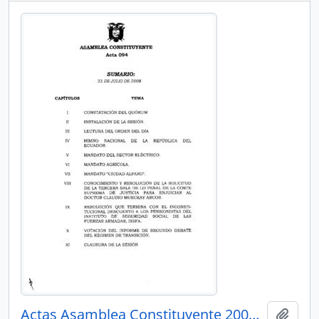
Actas Asamblea Constituyente 2007-2008
Añadi