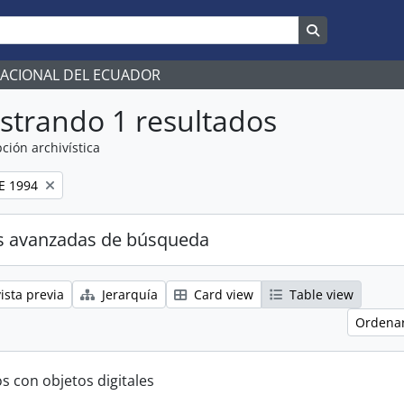
Search in br
NACIONAL DEL ECUADOR
strando 1 resultados
ción archivística
E 1994
s avanzadas de búsqueda
ista previa
Jerarquía
Card view
Table view
Ordenar
s con objetos digitales