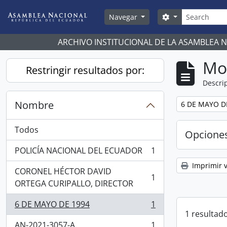
Skip to main content
Búsqueda
Search options
Navegar
ARCHIVO INSTITUCIONAL DE LA ASAMBLEA 
Mo
Restringir resultados por:
Descrip
Nombre
Remove filter:
6 DE MAYO D
Todos
Opcione
POLICÍA NACIONAL DEL ECUADOR
1
, 1 resultados
Imprimir v
CORONEL HÉCTOR DAVID
1
, 1 resultados
ORTEGA CURIPALLO, DIRECTOR
6 DE MAYO DE 1994
1
, 1 resultados
1 resultado
AN-2021-3057-A
1