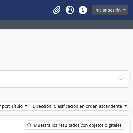
owse page
Iniciar sesión
Clipboard
Idioma
Enlaces rápidos
 por: Título
Dirección: Clasificación en orden ascendente
Muestra los resultados con objetos digitales