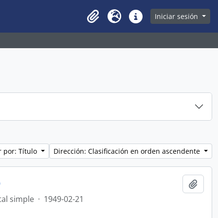
owse page
Iniciar sesión
Clipboard
Idioma
Enlaces rápidos
 por: Título
Dirección: Clasificación en orden ascendente
9
Añadi
al simple
·
1949-02-21