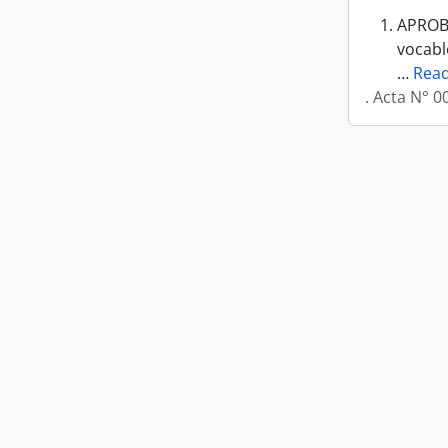
APROBA
vocabl
…
Rea
. Acta N° 0