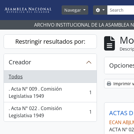
Skip to main content
Búsqueda
Search options
Navegar
ARCHIVO INSTITUCIONAL DE LA ASAMBLEA 
Mo
Restringir resultados por:
Descrip
Creador
Opcione
Todos
Imprimir v
. Acta N° 009 . Comisión
1
, 1 resultados
Legislativa 1949
. Acta N° 022 . Comisión
1
ACTAS D
, 1 resultados
Legislativa 1949
ECAN ABJL
ACTA Nº 0