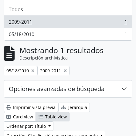
Todos
2009-2011
1
, 1 resultados
05/18/2010
1
, 1 resultados
Mostrando 1 resultados
Descripción archivística
Remove filter:
Remove filter:
05/18/2010
2009-2011
Opciones avanzadas de búsqueda
Imprimir vista previa
Jerarquía
Card view
Table view
Ordenar por: Título
Dirección: Clasificación en orden ascendente