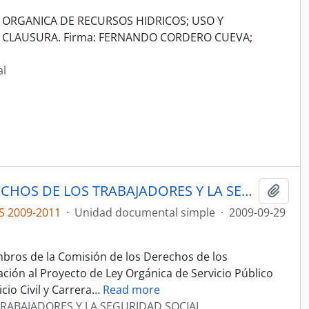
ORGANICA DE RECURSOS HIDRICOS; USO Y
 CLAUSURA. Firma: FERNANDO CORDERO CUEVA;
al
ACTAS COMISIÓN DE LOS DERECHOS DE LOS TRABAJADORES Y LA SEGURIDAD SOCIAL
Añadi
S 2009-2011
·
Unidad documental simple
·
2009-09-29
bros de la Comisión de los Derechos de los
ación al Proyecto de Ley Orgánica de Servicio Público
cio Civil y Carrera
…
Read more
RABAJADORES Y LA SEGURIDAD SOCIAL