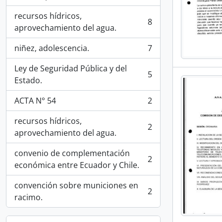
, 16 resultados
recursos hídricos,
8
, 8 resultados
aprovechamiento del agua.
niñez, adolescencia.
7
, 7 resultados
Ley de Seguridad Pública y del
5
, 5 resultados
Estado.
ACTA N° 54
2
, 2 resultados
recursos hídricos,
2
, 2 resultados
aprovechamiento del agua.
convenio de complementación
2
, 2 resultados
económica entre Ecuador y Chile.
convención sobre municiones en
2
, 2 resultados
racimo.