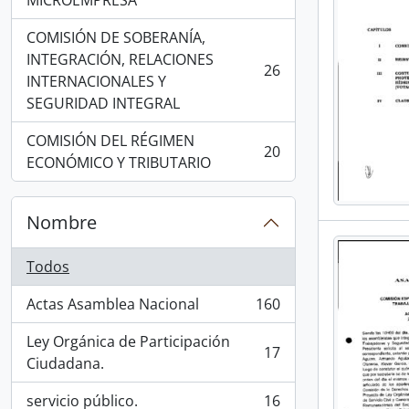
MICROEMPRESA
COMISIÓN DE SOBERANÍA,
INTEGRACIÓN, RELACIONES
26
, 26 resultados
INTERNACIONALES Y
SEGURIDAD INTEGRAL
COMISIÓN DEL RÉGIMEN
20
, 20 resultados
ECONÓMICO Y TRIBUTARIO
Nombre
Todos
Actas Asamblea Nacional
160
, 160 resultados
Ley Orgánica de Participación
17
, 17 resultados
Ciudadana.
servicio público.
16