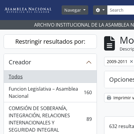
Skip to main content
Búsqueda
Search options
Navegar
ARCHIVO INSTITUCIONAL DE LA ASAMBLEA 
Mo
Restringir resultados por:
Descrip
Creador
Remove filter:
2009-2011
Todos
Opcione
Funcion Legislativa – Asamblea
160
, 160 resultados
Nacional
Imprimir v
COMISIÓN DE SOBERANÍA,
INTEGRACIÓN, RELACIONES
89
, 89 resultados
INTERNACIONALES Y
632 result
SEGURIDAD INTEGRAL