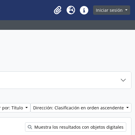
owse page
Iniciar sesión
Clipboard
Idioma
Enlaces rápidos
 por: Título
Dirección: Clasificación en orden ascendente
Muestra los resultados con objetos digitales