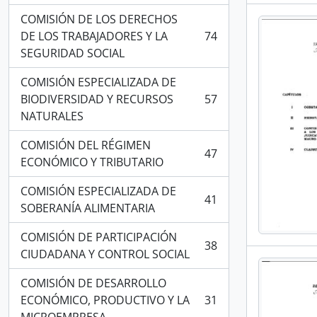
COMISIÓN DE LOS DERECHOS
DE LOS TRABAJADORES Y LA
74
, 74 resultados
SEGURIDAD SOCIAL
COMISIÓN ESPECIALIZADA DE
BIODIVERSIDAD Y RECURSOS
57
, 57 resultados
NATURALES
COMISIÓN DEL RÉGIMEN
47
, 47 resultados
ECONÓMICO Y TRIBUTARIO
COMISIÓN ESPECIALIZADA DE
41
, 41 resultados
SOBERANÍA ALIMENTARIA
COMISIÓN DE PARTICIPACIÓN
38
, 38 resultados
CIUDADANA Y CONTROL SOCIAL
COMISIÓN DE DESARROLLO
ECONÓMICO, PRODUCTIVO Y LA
31
, 31 resultados