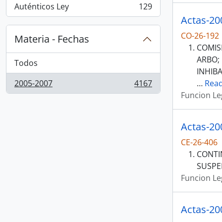
Auténticos Ley
129
, 129 resultados
Actas-20
CO-26-192
Materia - Fechas
COMIS
ARBO;
Todos
INHIB
2005-2007
4167
…
Rea
, 4167 resultados
Funcion Le
Actas-20
CE-26-406
CONTI
SUSPE
Funcion Le
Actas-20