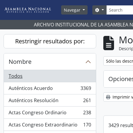
Skip to main content
Búsqueda
Search options
Navegar
ARCHIVO INSTITUCIONAL DE LA ASAMBLEA 
Mo
Restringir resultados por:
Descrip
Nombre
Remove filter:
Sólo las desc
Todos
Opcione
Auténticos Acuerdo
3369
, 3369 resultados
Imprimir v
Auténticos Resolución
261
, 261 resultados
Actas Congreso Ordinario
238
, 238 resultados
Actas Congreso Extraordinario
170
3429 resul
, 170 resultados