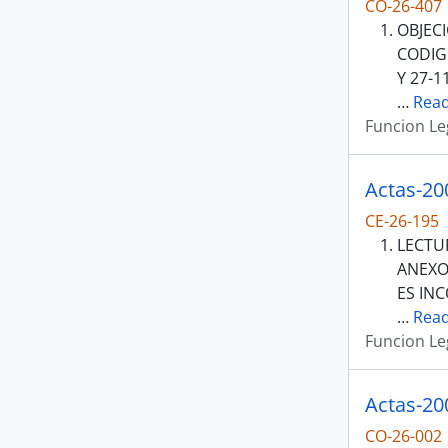
CO-26-407
OBJECI
CODIG
Y 27-1
…
Rea
Funcion Le
Actas-20
CE-26-195
LECTU
ANEXO
ES IN
…
Rea
Funcion Le
Actas-20
CO-26-002