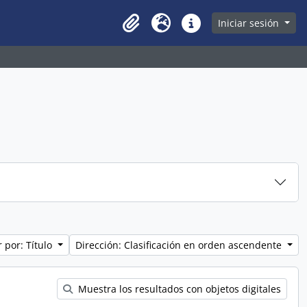
owse page
Iniciar sesión
Clipboard
Idioma
Enlaces rápidos
 por: Título
Dirección: Clasificación en orden ascendente
Muestra los resultados con objetos digitales