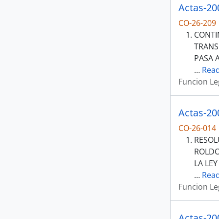
Actas-20
CO-26-209
CONTI
TRANSI
PASA 
…
Rea
Funcion Le
Actas-20
CO-26-014
RESOL
ROLDO
LA LEY
…
Rea
Funcion Le
Actas-20