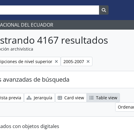
Search in br
NACIONAL DEL ECUADOR
strando 4167 resultados
ción archivística
Remove filter:
ripciones de nivel superior
2005-2007
s avanzadas de búsqueda
ista previa
Jerarquía
Card view
Table view
Ordenar
tados con objetos digitales