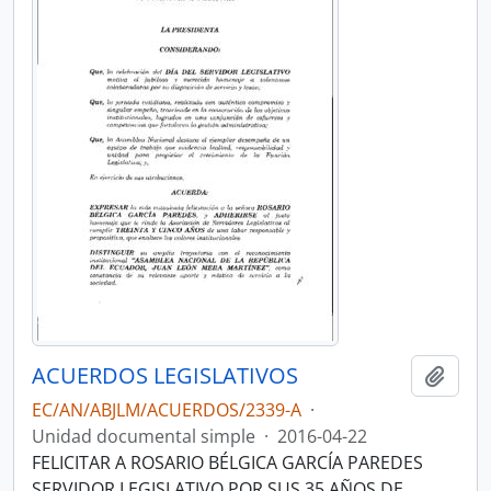
ACUERDOS LEGISLATIVOS
Añadi
EC/AN/ABJLM/ACUERDOS/2339-A
·
Unidad documental simple
·
2016-04-22
FELICITAR A ROSARIO BÉLGICA GARCÍA PAREDES
SERVIDOR LEGISLATIVO POR SUS 35 AÑOS DE