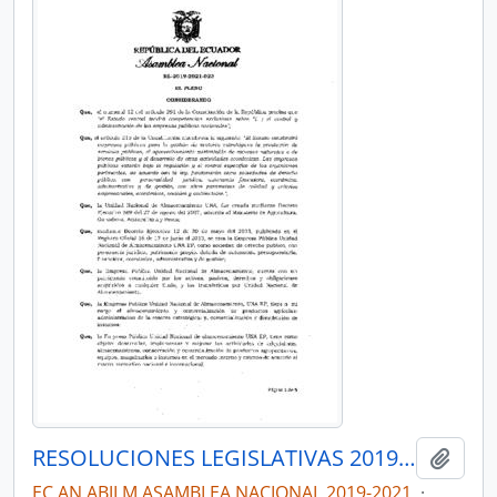
RESOLUCIONES LEGISLATIVAS 2019-2021
Añadi
EC AN ABJLM ASAMBLEA NACIONAL 2019-2021
·