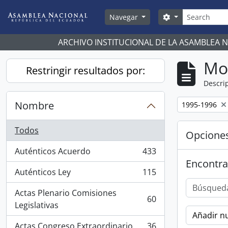
Skip to main content
Búsqueda
Search options
Navegar
ARCHIVO INSTITUCIONAL DE LA ASAMBLEA 
Mo
Restringir resultados por:
Descrip
Nombre
Remove filter:
1995-1996
Todos
Opcione
Auténticos Acuerdo
433
, 433 resultados
Encontra
Auténticos Ley
115
, 115 resultados
Actas Plenario Comisiones
60
, 60 resultados
Legislativas
Añadir nu
Actas Congreso Extraordinario
36