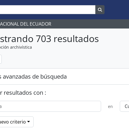
Search in br
NACIONAL DEL ECUADOR
strando 703 resultados
ción archivística
s avanzadas de búsqueda
r resultados con :
en
evo criterio