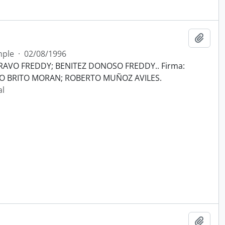
Añadi
mple
·
02/08/1996
RAVO FREDDY; BENITEZ DONOSO FREDDY.. Firma:
IO BRITO MORAN; ROBERTO MUÑOZ AVILES.
al
Añadi