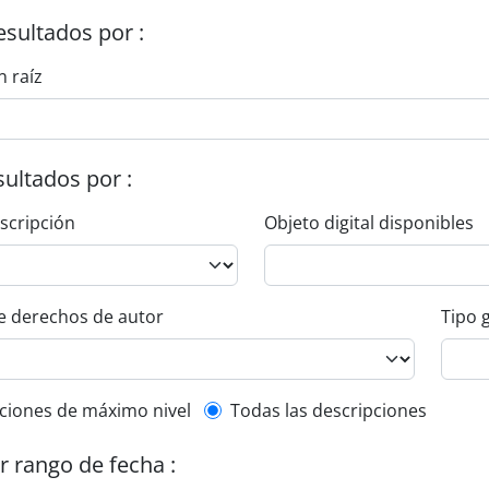
esultados por :
n raíz
esultados por :
escripción
Objeto digital disponibles
e derechos de autor
Tipo 
l description filter
ciones de máximo nivel
Todas las descripciones
or rango de fecha :