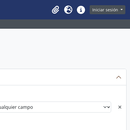
owse page
Iniciar sesión
Clipboard
Idioma
Enlaces rápidos