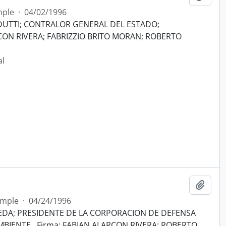
mple
·
04/02/1996
AIDUTTI; CONTRALOR GENERAL DEL ESTADO;
CON RIVERA; FABRIZZIO BRITO MORAN; ROBERTO
al
Añadi
imple
·
04/24/1996
EDA; PRESIDENTE DE LA CORPORACION DE DEFENSA
IENTE.. Firma: FABIAN ALARCON RIVERA; ROBERTO