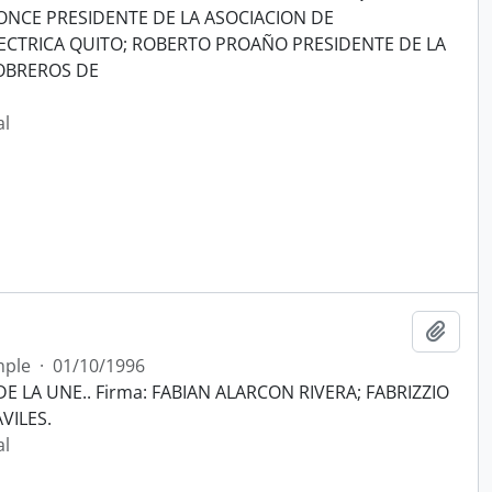
ONCE PRESIDENTE DE LA ASOCIACION DE
ECTRICA QUITO; ROBERTO PROAÑO PRESIDENTE DE LA
OBREROS DE
al
Añadi
mple
·
01/10/1996
 LA UNE.. Firma: FABIAN ALARCON RIVERA; FABRIZZIO
VILES.
al