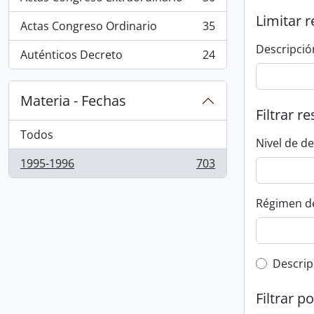
, 36 resultados
Limitar r
Actas Congreso Ordinario
35
, 35 resultados
Descripció
Auténticos Decreto
24
, 24 resultados
Materia - Fechas
Filtrar r
Todos
Nivel de d
1995-1996
703
, 703 resultados
Régimen d
Top-leve
Descrip
Filtrar p