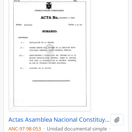
Actas Asamblea Nacional Constituyente 97-98
Añadi
ANC-97-98-053
·
Unidad documental simple
·