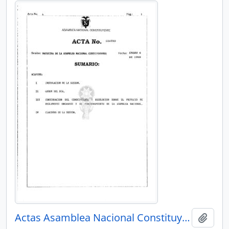
Actas Asamblea Nacional Constituyente 97-98
Añadi