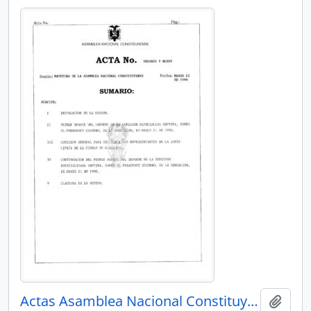
Actas Asamblea Nacional Constituyente 97-98
Añadi