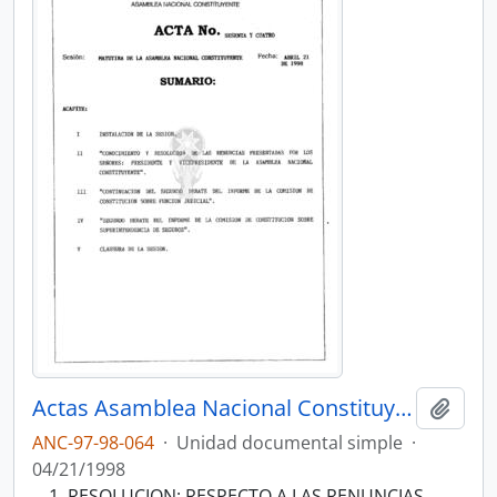
Actas Asamblea Nacional Constituyente 97-98
Añadi
ANC-97-98-064
·
Unidad documental simple
·
04/21/1998
RESOLUCION: RESPECTO A LAS RENUNCIAS