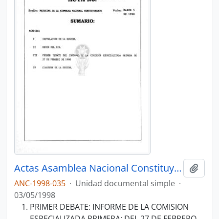
Actas Asamblea Nacional Constituyente 1997-1998
Añadi
ANC-1998-035
·
Unidad documental simple
·
03/05/1998
PRIMER DEBATE: INFORME DE LA COMISION
ESPECIALIZADA PRIMERA; DEL 27 DE FEBRERO