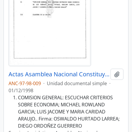
Actas Asamblea Nacional Constituyente 97-98
Añadi
ANC-97-98-009
·
Unidad documental simple
·
01/12/1998
COMISION GENERAL: ESCUCHAR CRITERIOS
SOBRE ECONOMIA; MICHAEL ROWLAND
GARCIA; LUIS JACOME Y MARIA CARIDAD
ARAUJO.. Firma: OSWALDO HURTADO LARREA;
DIEGO ORDOÑEZ GUERRERO