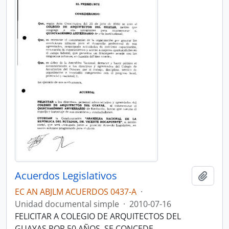
Acuerdos Legislativos
Añadi
EC AN ABJLM ACUERDOS 0437-A
·
Unidad documental simple
·
2010-07-16
FELICITAR A COLEGIO DE ARQUITECTOS DEL
GUAYAS POR 50 AÑOS. SE CONCEDE