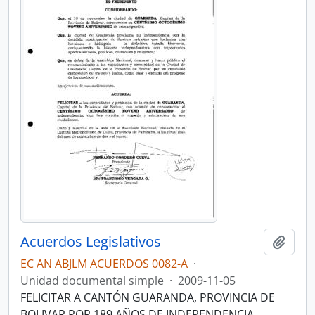
Acuerdos Legislativos
Añadi
EC AN ABJLM ACUERDOS 0082-A
·
Unidad documental simple
·
2009-11-05
FELICITAR A CANTÓN GUARANDA, PROVINCIA DE
BOLIVAR POR 189 AÑOS DE INDEPENDENCIA