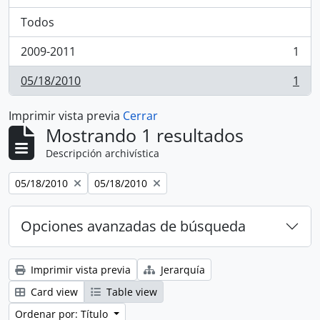
Todos
2009-2011
1
, 1 resultados
05/18/2010
1
, 1 resultados
Imprimir vista previa
Cerrar
Mostrando 1 resultados
Descripción archivística
Remove filter:
Remove filter:
05/18/2010
05/18/2010
Opciones avanzadas de búsqueda
Imprimir vista previa
Jerarquía
Card view
Table view
Ordenar por: Título