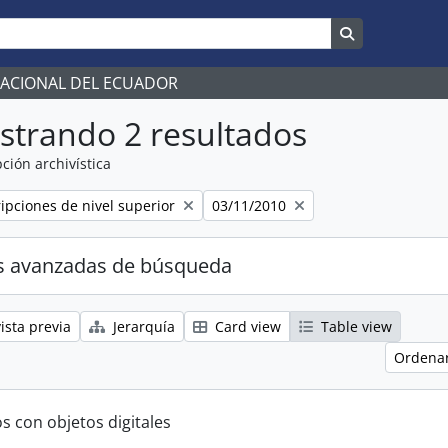
Search in br
NACIONAL DEL ECUADOR
strando 2 resultados
ción archivística
Remove filter:
ripciones de nivel superior
03/11/2010
s avanzadas de búsqueda
ista previa
Jerarquía
Card view
Table view
Ordenar
s con objetos digitales