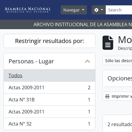
Skip to main content
Búsqueda
Search options
Navegar
ARCHIVO INSTITUCIONAL DE LA ASAMBLEA 
Mo
Restringir resultados por:
Descrip
Personas - Lugar
Remove filter:
Sólo las desc
Todos
Opcione
Actas 2009-2011
2
, 2 resultados
Imprimir v
Acta N° 31B
1
, 1 resultados
Actas 2009-2011
1
, 1 resultados
Acta N° 32
1
2 resultado
, 1 resultados