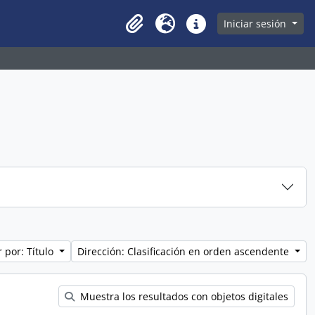
owse page
Iniciar sesión
Clipboard
Idioma
Enlaces rápidos
 por: Título
Dirección: Clasificación en orden ascendente
Muestra los resultados con objetos digitales