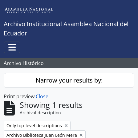
Skip to main content
Archivo Institucional Asamblea Nacional del
Ecuador
Toggle navigation
Archivo Histórico
Narrow your results by:
Print preview
Close
Showing 1 results
Archival description
Remove filter:
Only top-level descriptions
Remove filter:
Archivo Biblioteca Juan León Mera