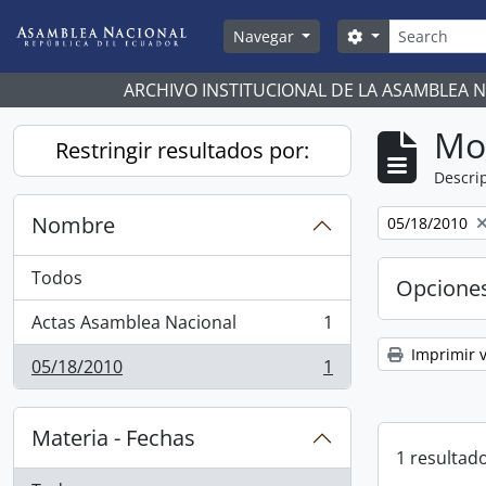
Skip to main content
Búsqueda
Search options
Navegar
ARCHIVO INSTITUCIONAL DE LA ASAMBLEA 
Mo
Restringir resultados por:
Descrip
Nombre
Remove filter:
05/18/2010
Todos
Opcione
Actas Asamblea Nacional
1
, 1 resultados
Imprimir v
05/18/2010
1
, 1 resultados
Materia - Fechas
1 resultado