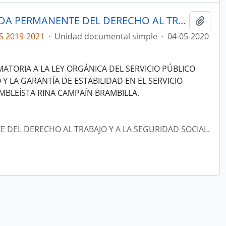
ACTAS COMISIÓN ESPECIALIZADA PERMANENTE DEL DERECHO AL TRABAJO Y A LA SEGURIDAD SOCIAL
Añadi
S 2019-2021
·
Unidad documental simple
·
04-05-2020
MATORIA A LA LEY ORGÁNICA DEL SERVICIO PÚBLICO
Y LA GARANTÍA DE ESTABILIDAD EN EL SERVICIO
MBLEÍSTA RINA CAMPAÍN BRAMBILLA.
 DEL DERECHO AL TRABAJO Y A LA SEGURIDAD SOCIAL.