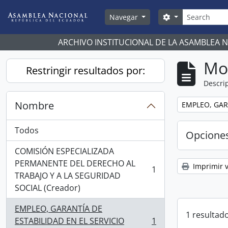
Skip to main content
Búsqueda
Search options
Navegar
ARCHIVO INSTITUCIONAL DE LA ASAMBLEA 
Mo
Restringir resultados por:
Descrip
Nombre
Remove filter:
EMPLEO, GAR
Todos
Opcione
COMISIÓN ESPECIALIZADA
PERMANENTE DEL DERECHO AL
Imprimir v
1
, 1 resultados
TRABAJO Y A LA SEGURIDAD
SOCIAL (Creador)
EMPLEO, GARANTÍA DE
1 resultado
ESTABILIDAD EN EL SERVICIO
1
, 1 resultados