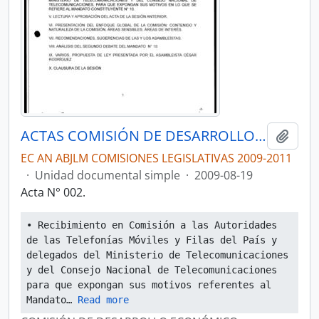
ACTAS COMISIÓN DE DESARROLLO ECONÓMICO, PRODUCTIVO Y LA MICROEMPRESA
Añadi
EC AN ABJLM COMISIONES LEGISLATIVAS 2009-2011
·
Unidad documental simple
·
2009-08-19
Acta N° 002.
• Recibimiento en Comisión a las Autoridades 
de las Telefonías Móviles y Filas del País y 
delegados del Ministerio de Telecomunicaciones 
y del Consejo Nacional de Telecomunicaciones 
para que expongan sus motivos referentes al 
Mandato
… 
Read more