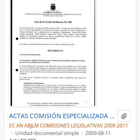
ACTAS COMISIÓN ESPECIALIZADA DE SOBERANÍA ALIMENTARIA, DESARROLLO DEL SECTOR AGROPECUARIO Y PESQUERO.
Añadi
EC AN ABJLM COMISIONES LEGISLATIVAS 2009-2011
·
Unidad documental simple
·
2009-08-11