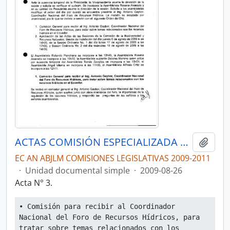
ACTAS COMISIÓN ESPECIALIZADA PERMANENTE DE BIODIVERSIDAD Y RECURSOS NATURALES
Añadi
EC AN ABJLM COMISIONES LEGISLATIVAS 2009-2011
·
Unidad documental simple
·
2009-08-26
Acta N° 3.
• Comisión para recibir al Coordinador 
Nacional del Foro de Recursos Hídricos, para 
tratar sobre temas relacionados con los 