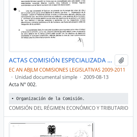
ACTAS COMISIÓN ESPECIALIZADA PERMANENTE DEL RÉGIMEN ECONÓMICO Y TRIBUTARIO Y SU REGULACIÓN Y CONTROL
Añadi
EC AN ABJLM COMISIONES LEGISLATIVAS 2009-2011
·
Unidad documental simple
·
2009-08-13
Acta N° 002.
• Organización de la Comisión.
COMISIÓN DEL RÉGIMEN ECONÓMICO Y TRIBUTARIO