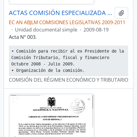
ACTAS COMISIÓN ESPECIALIZADA PERMANENTE DEL RÉGIMEN ECONÓMICO Y TRIBUTARIO Y SU REGULACIÓN Y CONTROL
Añadi
EC AN ABJLM COMISIONES LEGISLATIVAS 2009-2011
·
Unidad documental simple
·
2009-08-19
Acta N° 003.
• Comisión para recibir al ex Presidente de la 
Comisión Tributario, fiscal y financiero 
Octubre 2008 - Julio 2009.
• Organización de la comisión.
COMISIÓN DEL RÉGIMEN ECONÓMICO Y TRIBUTARIO