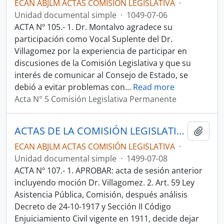
ECAN ABJLM ACTAS COMISIÓN LEGISLATIVA
·
Unidad documental simple
·
1049-07-06
ACTA Nº 105.- 1. Dr. Montalvo agradece su
participación como Vocal Suplente del Dr.
Villagomez por la experiencia de participar en
discusiones de la Comisión Legislativa y que su
interés de comunicar al Consejo de Estado, se
debió a evitar problemas con
…
Read more
Acta N° 5 Comisión Legislativa Permanente
ACTAS DE LA COMISIÓN LEGISLATIVA PERMANENTE 1949
Añadi
ECAN ABJLM ACTAS COMISIÓN LEGISLATIVA
·
Unidad documental simple
·
1499-07-08
ACTA Nº 107.- 1. APROBAR: acta de sesión anterior
incluyendo moción Dr. Villagomez. 2. Art. 59 Ley
Asistencia Pública, Comisión, después análisis
Decreto de 24-10-1917 y Sección II Código
Enjuiciamiento Civil vigente en 1911, decide dejar