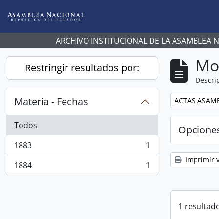
Skip to main content
ARCHIVO INSTITUCIONAL DE LA ASAMBLEA 
Mo
Restringir resultados por:
Descrip
Materia - Fechas
Remove filter:
ACTAS ASAMB
Todos
Opcione
1883
1
, 1 resultados
Imprimir v
1884
1
, 1 resultados
1 resultado