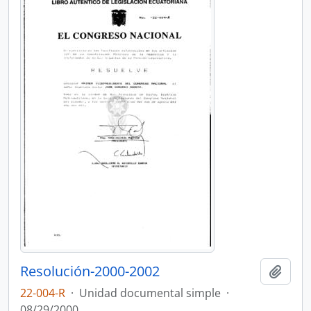
Resolución-2000-2002
Añadi
22-004-R
·
Unidad documental simple
·
08/29/2000