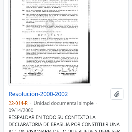
Resolución-2000-2002
Añadi
22-014-R
·
Unidad documental simple
·
09/14/2000
RESPALDAR EN TODO SU CONTEXTO LA
DECLARATORIA DE BRASILIA POR CONSTITUIR UNA
ACCION VISIONARIA DE LO QUE PUEDE Y DEBE SER