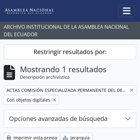
Skip to main content
Togg
ARCHIVO INSTITUCIONAL DE LA ASAMBLEA NACIONAL
DEL ECUADOR
Restringir resultados por:
Mostrando 1 resultados
Descripción archivística
Remove filter:
ACTAS COMISIÓN ESPECIALIZADA PERMANENTE DEL DERECHO AL TRABAJO Y A LA SEGURIDAD SOCIAL
Remove filter:
Con objetos digitales
Opciones avanzadas de búsqueda
Imprimir vista previa
Jerarquía