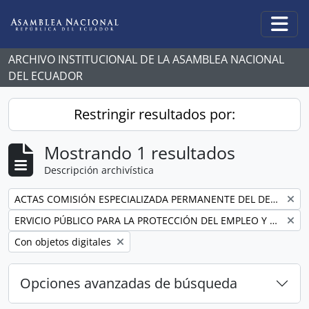
Skip to main content
Togg
ARCHIVO INSTITUCIONAL DE LA ASAMBLEA NACIONAL
DEL ECUADOR
Restringir resultados por:
Mostrando 1 resultados
Descripción archivística
Remove filter:
ACTAS COMISIÓN ESPECIALIZADA PERMANENTE DEL DERECHO AL TRABAJO Y A LA SEGURIDAD SOCIAL
Remove filter:
ERVICIO PÚBLICO PARA LA PROTECCIÓN DEL EMPLEO Y LA GARANTÍA DE ESTABILIDAD EN EL SERVICIO PÚBLICO.
Remove filter:
Con objetos digitales
Opciones avanzadas de búsqueda