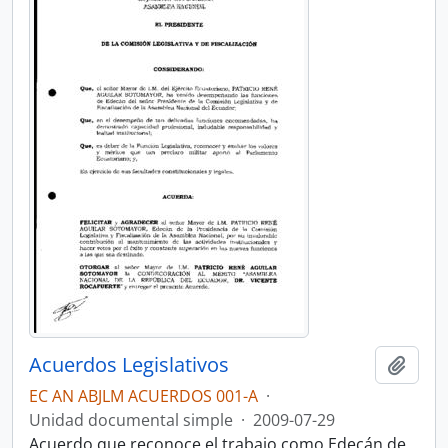
Acuerdos Legislativos
Añadi
EC AN ABJLM ACUERDOS 001-A
·
Unidad documental simple
·
2009-07-29
Acuerdo que reconoce el trabajo como Edecán de