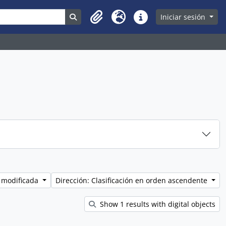
Search in browse page
Iniciar sesión
Clipboard
Idioma
Enlaces rápidos
 modificada
Dirección: Clasificación en orden ascendente
Show 1 results with digital objects