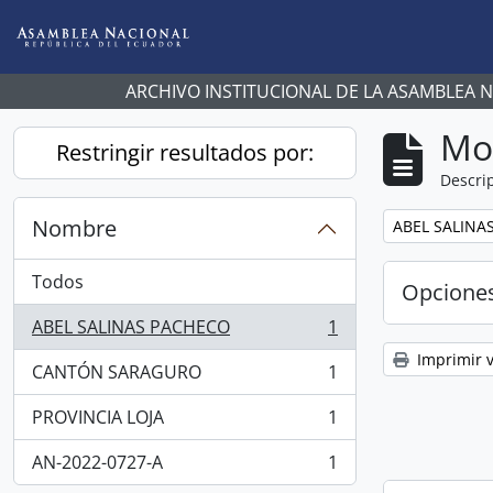
Skip to main content
ARCHIVO INSTITUCIONAL DE LA ASAMBLEA 
Mo
Restringir resultados por:
Descrip
Nombre
Remove filter:
ABEL SALINA
Todos
Opcione
ABEL SALINAS PACHECO
1
, 1 resultados
Imprimir v
CANTÓN SARAGURO
1
, 1 resultados
PROVINCIA LOJA
1
, 1 resultados
AN-2022-0727-A
1
, 1 resultados