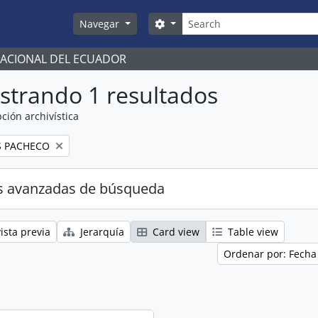
Búsqueda
Search options
Navegar
NACIONAL DEL ECUADOR
strando 1 resultados
ción archivística
S PACHECO
s avanzadas de búsqueda
ista previa
Jerarquía
Card view
Table view
Ordenar por: Fecha