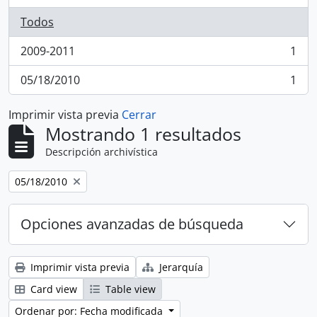
Todos
2009-2011
1
, 1 resultados
05/18/2010
1
, 1 resultados
Imprimir vista previa
Cerrar
Mostrando 1 resultados
Descripción archivística
Remove filter:
05/18/2010
Opciones avanzadas de búsqueda
Imprimir vista previa
Jerarquía
Card view
Table view
Ordenar por: Fecha modificada