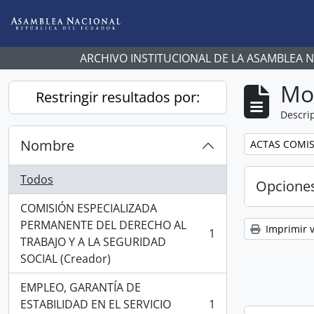
Skip to main content
ARCHIVO INSTITUCIONAL DE LA ASAMBLEA 
Mo
Restringir resultados por:
Descrip
Nombre
Remove filter:
ACTAS COMIS
Todos
Opcione
COMISIÓN ESPECIALIZADA
PERMANENTE DEL DERECHO AL
Imprimir v
1
, 1 resultados
TRABAJO Y A LA SEGURIDAD
SOCIAL (Creador)
EMPLEO, GARANTÍA DE
ESTABILIDAD EN EL SERVICIO
1
, 1 resultados