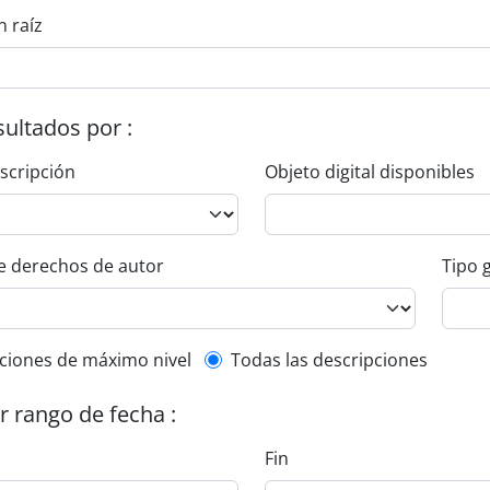
n raíz
esultados por :
escripción
Objeto digital disponibles
e derechos de autor
Tipo 
l description filter
ciones de máximo nivel
Todas las descripciones
or rango de fecha :
Fin