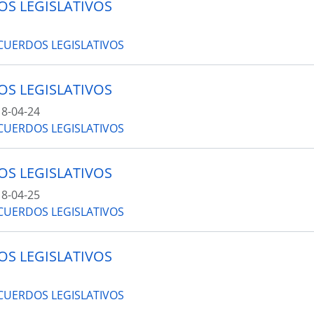
S LEGISLATIVOS
CUERDOS LEGISLATIVOS
S LEGISLATIVOS
8-04-24
CUERDOS LEGISLATIVOS
S LEGISLATIVOS
8-04-25
CUERDOS LEGISLATIVOS
S LEGISLATIVOS
CUERDOS LEGISLATIVOS