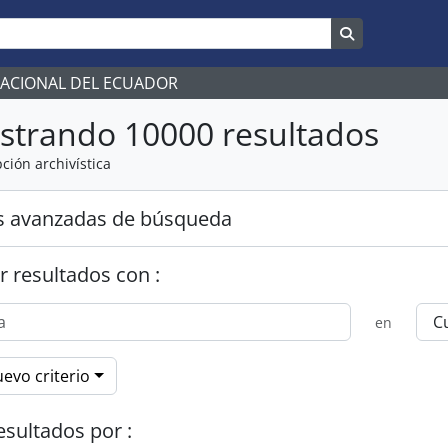
Search in br
NACIONAL DEL ECUADOR
strando 10000 resultados
ción archivística
s avanzadas de búsqueda
r resultados con :
en
evo criterio
esultados por :