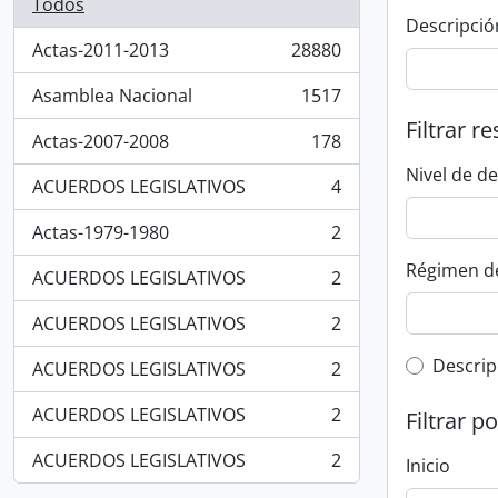
Todos
Descripció
Actas-2011-2013
28880
, 28880 resultados
Asamblea Nacional
1517
, 1517 resultados
Filtrar r
Actas-2007-2008
178
, 178 resultados
Nivel de d
ACUERDOS LEGISLATIVOS
4
, 4 resultados
Actas-1979-1980
2
, 2 resultados
Régimen d
ACUERDOS LEGISLATIVOS
2
, 2 resultados
ACUERDOS LEGISLATIVOS
2
, 2 resultados
Top-leve
Descrip
ACUERDOS LEGISLATIVOS
2
, 2 resultados
ACUERDOS LEGISLATIVOS
2
Filtrar p
, 2 resultados
ACUERDOS LEGISLATIVOS
2
Inicio
, 2 resultados